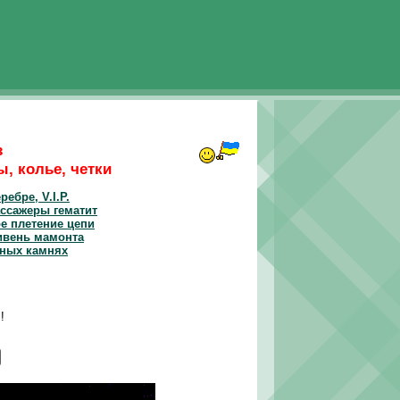
з
, колье, четки
ребре, V.I.P.
ссажеры гематит
е плетение цепи
ивень мамонта
ных камнях
!