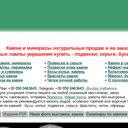
Камни и минералы натуральные продам и на зака
ые лампы украшения купить - подвески, серьги, бусы
камни, минералы
»
Подвески и серьги
»
Камни в се
аллы, пирамидки
»
Подвески кожа камни
»
Нефрит ма
 и сувениры
»
Бусы колье, камень
»
Кольчужно
тья камни
»
Браслеты камни
»
Мамонт, б
нза на камне
»
Четки ручной работы
»
О популяр
Viber +38
050 0463643
, Telegram +38
050 0463643
, @yulija_kaftanova
 для ускорения ответа пишите на любой указанный мессенжер, заказ
, есть самовывоз, отправка
Укрпочта
,
Новая почта
, работа без выходных
камни не рекомендуется мочить водой, особенно горячей или морской !
из камней - бусы, колье, подвески, серьги, браслеты, четки, образцы
Издание PDF
Наши фото выставки, камни
Семинары по камням