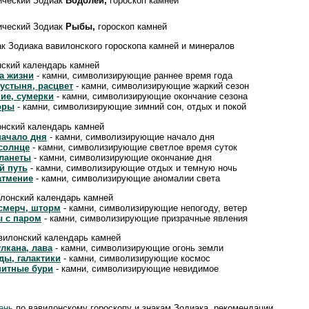
ический Зодиак
Водолей,
гороскоп камней
ический Зодиак
Рыбы,
гороскоп камней
ак Зодиака вавилонского гороскопа камней и минералов
нский календарь камней
а жизни
- камни, символизирующие раннее время года
пустыня, расцвет
- камни, символизирующие жаркий сезон
ние, сумерки
- камни, символизирующие окончание сезона
горы
- камни, символизирующие зимний сон, отдых и покой
онский календарь камней
начало дня
- камни, символизирующие начало дня
 солнце
- камни, символизирующие светлое время суток
планеты
- камни, символизирующие окончание дня
й путь
- камни, символизирующие отдых и темную ночь
атмение
- камни, символизирующие аномалии света
илонский календарь камней
 смерч, шторм
- камни, символизирующие непогоду, ветер
ы с паром
- камни, символизирующие призрачные явления
вилонский календарь камней
лкана, лава
- камни, символизирующие огонь земли
ды, галактики
- камни, символизирующие космос
нитные бури
- камни, символизирующие невидимое
ень
по вавилонскому гороскопу и знакам Зодиака, рекомендации