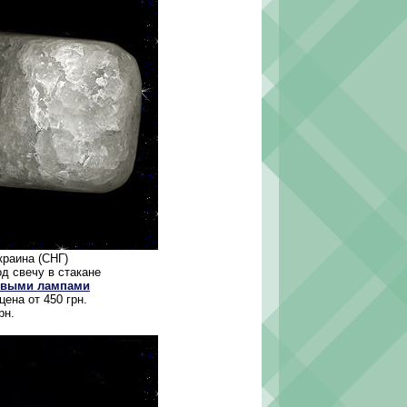
Украина (СНГ)
д свечу в стакане
евыми лампами
ена от 450 грн.
рн.