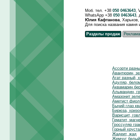
Моб. тел. +38
050 0463643
, 
WhatsApp +38
050 0463643
,
Юлия Кафтанова
, Харьков
Для поиска названия камня и д
Разделы продаж
Реклама
Ассорти разн
Авантюрин, зе
Агат разный, 
Адуляр, белом
Аквамарин бе
Альмандин, гр
Амазонит зел
Аметист фиол
Бычий глаз к
Бирюза, хриз
Варисцит, гов
Гематит, магн
Гроссуляр гра
Горный хруста
Жадеит, жад
Жемчуг белый