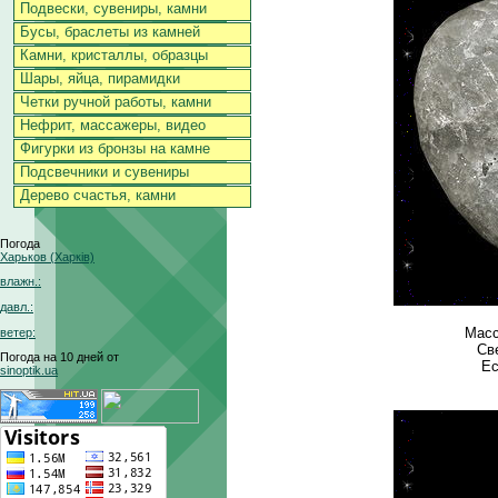
Подвески, сувениры, камни
Бусы, браслеты из камней
Камни, кристаллы, образцы
Шары, яйца, пирамидки
Четки ручной работы, камни
Нефрит, массажеры, видео
Фигурки из бронзы на камне
Подсвечники и сувениры
Дерево счастья, камни
Погода
Харьков (Харків)
влажн.:
давл.:
Масс
ветер:
Св
Погода на 10 дней от
Ес
sinoptik.ua