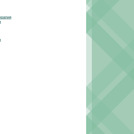
ерапия
я
в