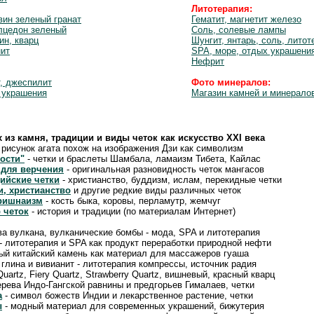
Литотерапия:
вин зеленый гранат
Гематит, магнетит железо
лцедон зеленый
Соль, солевые лампы
ин, кварц
Шунгит, янтарь, соль, литот
нит
SPA, море, отдых украшени
Нефрит
, джеспилит
Фото минералов:
 украшения
Магазин камней и минерало
х из камня, традиции и виды четок как искусство XXI века
 рисунок агата похож на изображения Дзи как символизм
ости"
- четки и браслеты Шамбала, ламаизм Тибета, Кайлас
 для верчения
- оригинальная разновидность четок мангасов
ийские четки
- христианство, буддизм, ислам, перекидные четки
и, христианство
и другие редкие виды различных четок
кришнаизм
- кость быка, коровы, перламутр, жемчуг
 четок
- история и традиции (по материалам Интернет)
ва вулкана, вулканические бомбы - мода, SPA и литотерапия
- литотерапия и SPA как продукт переработки природной нефти
ый китайский камень как материал для массажеров гуаша
 глина и вивианит - литотерапия компрессы, источник радия
 Quartz, Fiery Quartz, Strawberry Quartz, вишневый, красный кварц
рева Индо-Гангской равнины и предгорьев Гималаев, четки
а
- символ божеств Индии и лекарственное растение, четки
ы
- модный материал для современных украшений, бижутерия