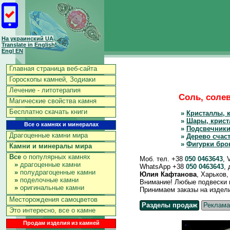
На украинский UA
Translate in English
Engl EN
Главная страница веб-сайта
Гороскопы камней, Зодиаки
Лечение - литотерапия
Соль, солев
Магические свойства камня
Бесплатно скачать книги
»
Кристаллы, 
»
Шары, крист
Все о камнях и минералах
»
Подсвечники
Драгоценные камни мира
»
Дерево счас
»
Фигурки бро
Камни и минералы мира
Все
о популярных камнях
Моб. тел. +38
050 0463643
, 
»
драгоценные камни
WhatsApp +38
050 0463643
,
»
полудрагоценные камни
Юлия Кафтанова
, Харьков
»
поделочные камни
Внимание! Любые подвески и 
»
оригинальные камни
Принимаем заказы на изделия 
Месторождения самоцветов
Разделы продаж
Реклама
Это интересно, все о камне
Продам изделия из камней