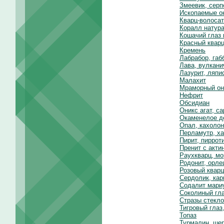
Змеевик, серп
Ископаемые о
Кварц-волосат
Коралл натур
Кошачий глаз 
Красный квар
Кремень
Лабрабор, габ
Лава, вулкани
Лазурит, ляпи
Малахит
Мраморный он
Нефрит
Обсидиан
Оникс агат, с
Окаменелое д
Опал, кахолон
Перламутр, х
Пирит, пиррот
Пренит с акти
Раухкварц, мо
Родонит, орле
Розовый кварц
Сердолик, кар
Содалит мари
Соколиный гла
Стразы стекло
Тигровый глаз
Топаз
Турмалин, ше