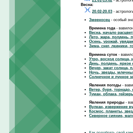
21.01-19.02
- астролог
Весна:
20.02-20.03
- астролог
Змееносец
- особый зн
Времена года
- вавило
Весна, начало расцвет
Лето, жара, полдень, 
Осень, урожай, увяда
Зима, снег, ледники, 
Времена суток
- вавил
Утро, восход солнца, 
День, полдень, яркое
Вечер, закат солнца, 
Ночь, звезды, млечны
Солнечное и лунное з
Явления погоды
- вав
Ветер, буря, торнадо,
Туман, облака, гейзер
Явления природы
- ва
Вулкан, извержение ву
Космос, планеты, звез
Северное сияние, маг
Как подобрать свой кам