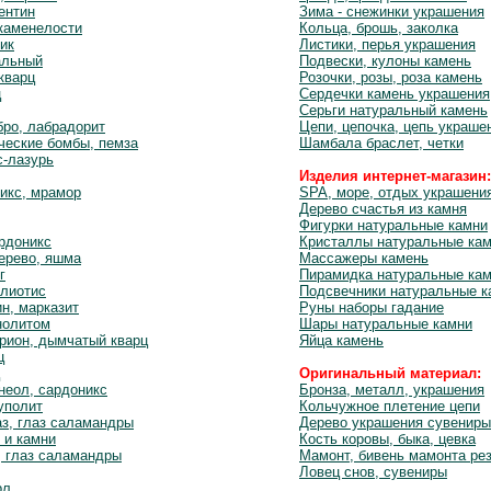
ентин
Зима - снежинки украшения
каменелости
Кольца, брошь, заколка
ик
Листики, перья украшения
альный
Подвески, кулоны камень
кварц
Розочки, розы, роза камень
ц
Сердечки камень украшения
Серьги натуральный камень
бро, лабрадорит
Цепи, цепочка, цепь украше
ческие бомбы, пемза
Шамбала браслет, четки
с-лазурь
Изделия интернет-магазин:
икс, мрамор
SPA, море, отдых украшени
Дерево счастья из камня
Фигурки натуральные камни
ардоникс
Кристаллы натуральные ка
ерево, яшма
Массажеры камень
г
Пирамидка натуральные ка
алиотис
Подсвечники натуральные к
ин, марказит
Руны наборы гадание
нолитом
Шары натуральные камни
рион, дымчатый кварц
Яйца камень
ц
Оригинальный материал:
неол, сардоникс
Бронза, металл, украшения
уполит
Кольчужное плетение цепи
з, глаз саламандры
Дерево украшения сувениры
 и камни
Кость коровы, быка, цевка
, глаз саламандры
Мамонт, бивень мамонта ре
Ловец снов, сувениры
рл