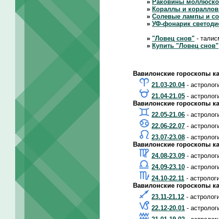
»
Раковины моллюско
»
Кораллы и коралло
»
Солевые лампы и с
»
УФ-фонарик светод
»
"Ловец снов"
- талис
»
Купить "Ловец снов"
Вавилонские гороскопы ка
21.03-20.04
- астролог
21.04-21.05
- астролог
Вавилонские гороскопы ка
22.05-21.06
- астролог
22.06-22.07
- астролог
23.07-23.08
- астролог
Вавилонские гороскопы ка
24.08-23.09
- астролог
24.09-23.10
- астролог
24.10-22.11
- астролог
Вавилонские гороскопы ка
23.11-21.12
- астролог
22.12-20.01
- астролог