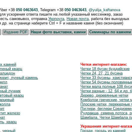
Viber +38
050 0463643
, Telegram +38
050 0463643
, @yulija_kaftanova
 для ускорения ответа пишите на любой указанный мессенжер, заказ
, есть самовывоз, отправка
Укрпочта
,
Новая почта
, работа без выходных
р. на странице наберите Ctrl + F и название камня (без окончания)
Издание PDF
Наши фото выставки, камни
Семинары по камням
ых камней
Четки интернет-магазин:
леный кварц
Четки 18 бусин буддийские
халцедон
Четки 24, 27, 21 бусина
орит, лунный камень
Четки 33 бусины, христианс
рилл
Четки 54 бусины половинны
анат
Четки мала полные 108 бус
еный лунник
Четки разные - 12, 64 и др. 
етовый кварц
Дерево, деревянные четки
варцевый
Комболои греческие, четки 
околла
Плоские четки, перекидные 
лит
Пэглери, беглери Средизем
етит железо
Рудракша, семена лотоса, 
нат
Шамбала. Четки Шамбала п
ль, кварц
Украшения интернет-магаз
, черный
Грозди, гроздь из камней