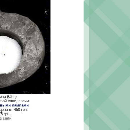
аина (СНГ)
вой соли, свечи
евыми лампами
ена от 450 грн.
75
грн.
з соли