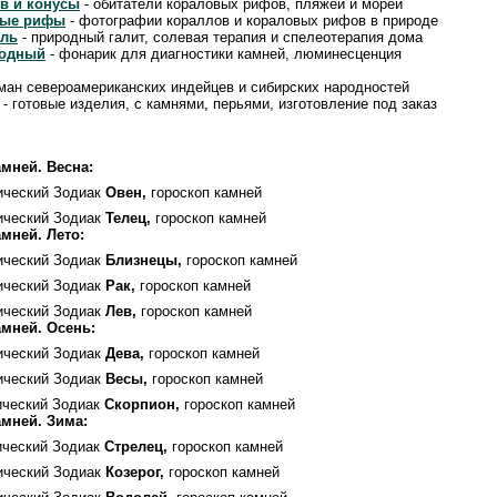
в и конусы
- обитатели кораловых рифов, пляжей и морей
вые рифы
- фотографии кораллов и кораловых рифов в природе
оль
- природный галит, солевая терапия и спелеотерапия дома
иодный
- фонарик для диагностики камней, люминесценция
ман североамериканских индейцев и сибирских народностей
- готовые изделия, с камнями, перьями, изготовление под заказ
мней. Весна:
ический Зодиак
Овен,
гороскоп камней
ический Зодиак
Телец,
гороскоп камней
мней. Лето:
ический Зодиак
Близнецы,
гороскоп камней
ический Зодиак
Рак,
гороскоп камней
ический Зодиак
Лев,
гороскоп камней
мней. Осень:
ический Зодиак
Дева,
гороскоп камней
ический Зодиак
Весы,
гороскоп камней
ический Зодиак
Скорпион,
гороскоп камней
мней. Зима:
ический Зодиак
Стрелец,
гороскоп камней
ический Зодиак
Козерог,
гороскоп камней