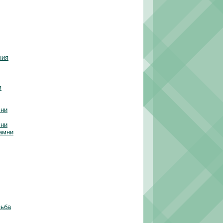
ния
я
мни
мни
амни
зьба