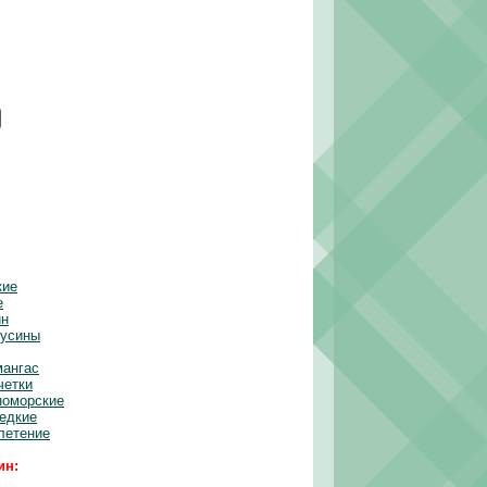
кие
е
ин
бусины
мангас
четки
номорские
редкие
летение
ин: