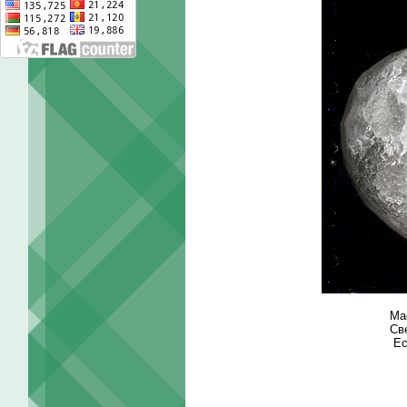
Ма
Св
Ес