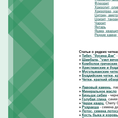
Флюорит
Хризолит, оли
Хризопраз, ха
Цитрин, аметр
Цоизит, танза
Чароит
Янтарь
Яшма, кварцит
Редкие камни,
Статьи о редких четка
»
Тибет, "бусина Дзи"
-
»
Шамбала, "узел вечн
»
Комболои греческие
»
Христианские и будд
»
Мусульманские четк
»
Буддийские четки, 
»
Четки, краткий обзор
»
Лавовый камень
, ла
»
Минеральное масло
»
Бяньши сибин
- черн
»
Голубая глина
, синяя
»
Черри кварц
, Cherry
»
Рудракша
- семена де
»
Лотос, семена лотос
»
Кость быка и коров