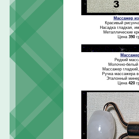
Массажер из
Красивый рисунча
Насадка гладкая, и
Металлические кре
Цена
390
г
Массажер
Редкий масс
Молочно-белый 
Массажер гладкий,
Ручка массажера вы
Эталонный минер
Цена
420
гр