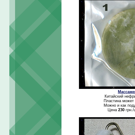
Массаже
Китайский нефри
Пластина может 
Можно и как под
Цена
230
грн./