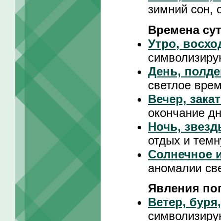
зимний сон, 
Времена су
Утро, восхо
символизиру
День, полде
светлое врем
Вечер, зака
окончание д
Ночь, звезд
отдых и темн
Солнечное и
аномалии св
Явления по
Ветер, буря
символизиру