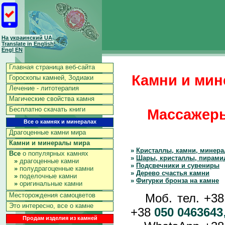
На украинский UA
Translate in English
Engl EN
Главная страница веб-сайта
Камни и мин
Гороскопы камней, Зодиаки
Лечение - литотерапия
Магические свойства камня
Бесплатно скачать книги
Массажеры
Все о камнях и минералах
Драгоценные камни мира
Камни и минералы мира
»
Кристаллы, камни, минер
Все
о популярных камнях
»
Шары, кристаллы, пирами
»
драгоценные камни
»
Подсвечники и сувениры
»
полудрагоценные камни
»
Дерево счастья камни
»
поделочные камни
»
Фигурки бронза на камне
»
оригинальные камни
Моб. тел. +3
Месторождения самоцветов
Это интересно, все о камне
+38
050 0463643
Продам изделия из камней