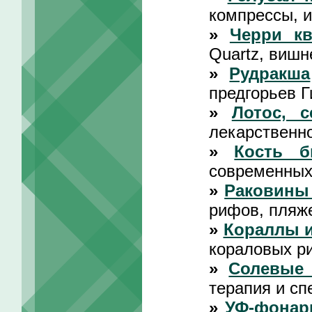
компрессы, и
»
Черри кв
Quartz, вишн
»
Рудракша
предгорьев Г
»
Лотос, с
лекарственно
»
Кость 
современных
»
Раковины
рифов, пляж
»
Кораллы 
кораловых р
»
Солевые
терапия и сп
»
УФ-фонар