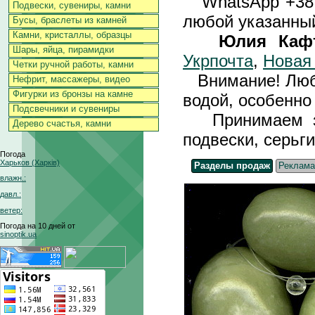
WhatsApp +3
Подвески, сувениры, камни
любой указанный
Бусы, браслеты из камней
Камни, кристаллы, образцы
Юлия Каф
Шары, яйца, пирамидки
Укрпочта
,
Новая
Четки ручной работы, камни
Внимание! Любы
Нефрит, массажеры, видео
Фигурки из бронзы на камне
водой, особенно 
Подсвечники и сувениры
Принимаем зак
Дерево счастья, камни
подвески, серьги
Погода
Харьков (Харків)
Разделы продаж
Реклама
влажн.:
давл.:
ветер:
Погода на 10 дней от
sinoptik.ua