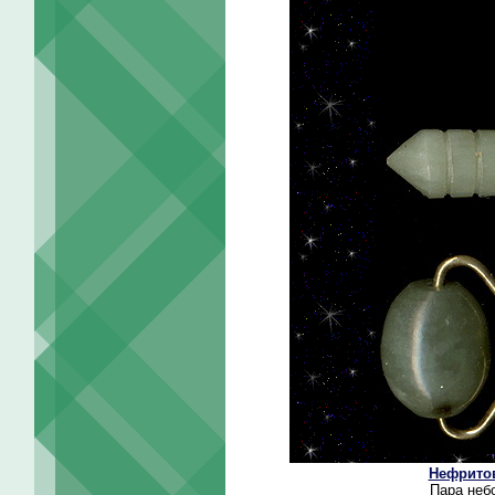
Нефритов
Пара неб