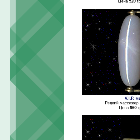
Цена
520
гр
V.I.P. 
Редкий массажер 
Цена
960
г