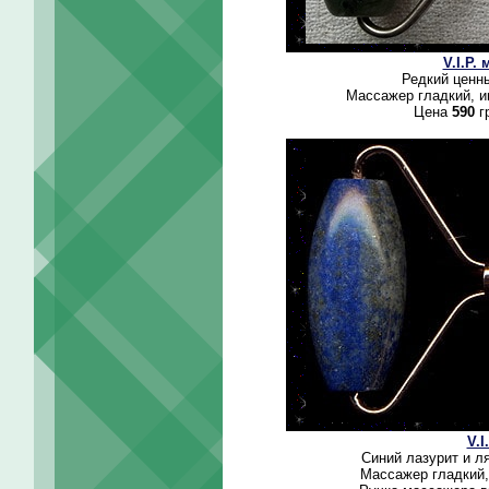
V.I.P.
Редкий ценн
Массажер гладкий, и
Цена
590
г
V.I
Синий лазурит и л
Массажер гладкий,