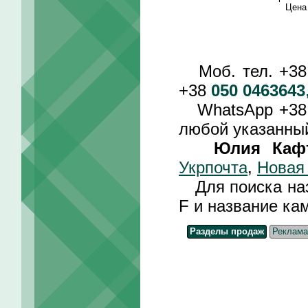
Цен
Моб. тел. +3
+38
050 0463643
WhatsApp +3
любой указанный
Юлия Каф
Укрпочта
,
Новая
Для поиска назв
F и название ка
Разделы продаж
Реклама