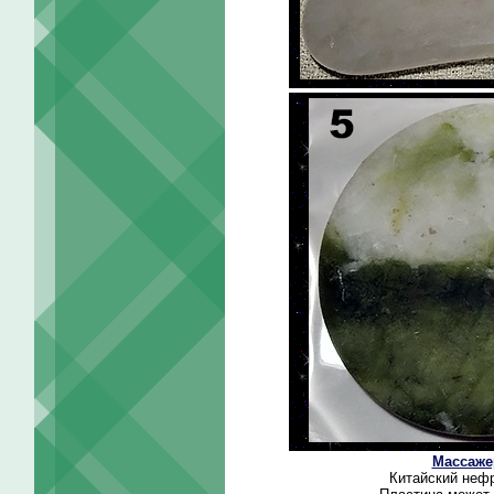
Массаже
Китайский нефр