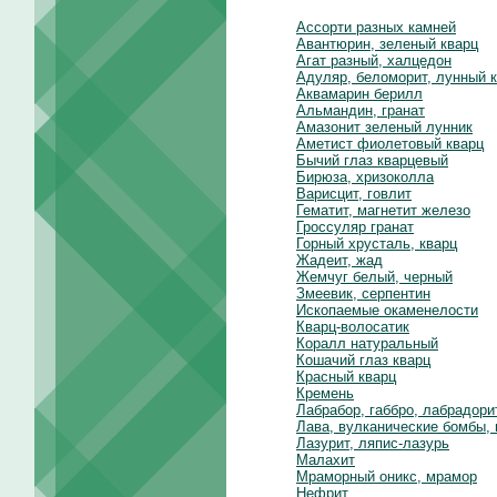
Ассорти разных камней
Авантюрин, зеленый кварц
Агат разный, халцедон
Адуляр, беломорит, лунный 
Аквамарин берилл
Альмандин, гранат
Амазонит зеленый лунник
Аметист фиолетовый кварц
Бычий глаз кварцевый
Бирюза, хризоколла
Варисцит, говлит
Гематит, магнетит железо
Гроссуляр гранат
Горный хрусталь, кварц
Жадеит, жад
Жемчуг белый, черный
Змеевик, серпентин
Ископаемые окаменелости
Кварц-волосатик
Коралл натуральный
Кошачий глаз кварц
Красный кварц
Кремень
Лабрабор, габбро, лабрадори
Лава, вулканические бомбы,
Лазурит, ляпис-лазурь
Малахит
Мраморный оникс, мрамор
Нефрит