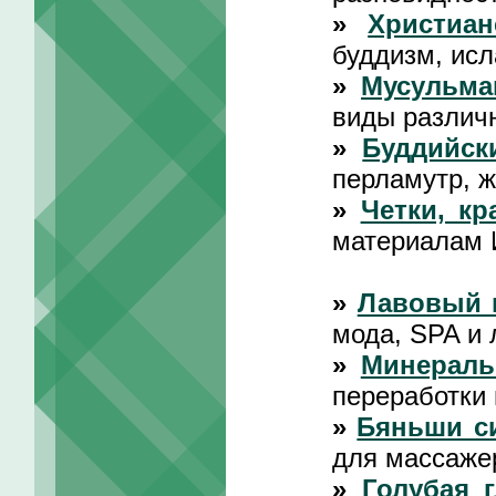
»
Христиан
буддизм, исл
»
Мусульма
виды различ
»
Буддийск
перламутр, 
»
Четки, кр
материалам 
»
Лавовый 
мода, SPA и 
»
Минераль
переработки
»
Бяньши с
для массаже
»
Голубая 