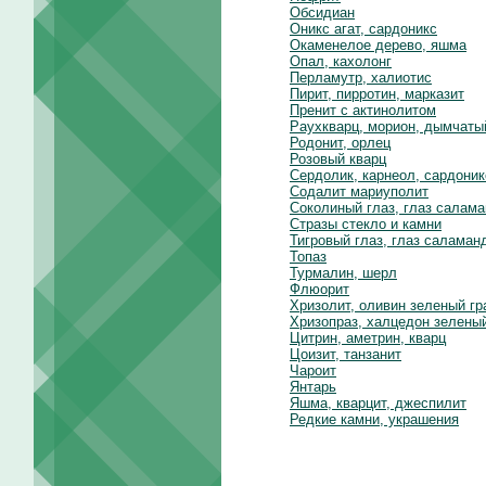
Обсидиан
Оникс агат, сардоникс
Окаменелое дерево, яшма
Опал, кахолонг
Перламутр, халиотис
Пирит, пирротин, марказит
Пренит с актинолитом
Раухкварц, морион, дымчаты
Родонит, орлец
Розовый кварц
Сердолик, карнеол, сардоник
Содалит мариуполит
Соколиный глаз, глаз салам
Стразы стекло и камни
Тигровый глаз, глаз саламан
Топаз
Турмалин, шерл
Флюорит
Хризолит, оливин зеленый гр
Хризопраз, халцедон зелены
Цитрин, аметрин, кварц
Цоизит, танзанит
Чароит
Янтарь
Яшма, кварцит, джеспилит
Редкие камни, украшения