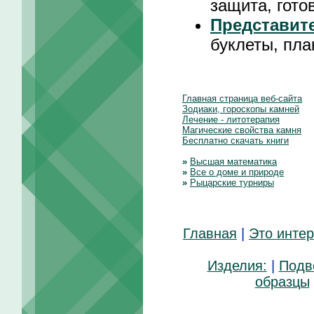
защита, гото
Представит
буклеты, пл
Главная страница веб-сайта
Зодиаки, гороскопы камней
Лечение - литотерапия
Магические свойства камня
Бесплатно скачать книги
»
Высшая математика
»
Все о доме и природе
»
Рыцарские турниры
Главная
|
Это инте
Изделия:
|
Подв
образцы