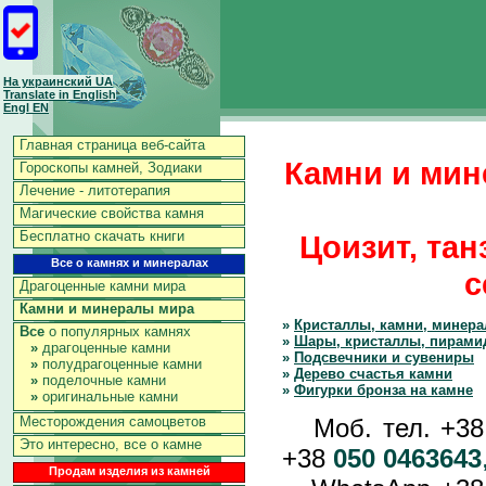
На украинский UA
Translate in English
Engl EN
Главная страница веб-сайта
Камни и мин
Гороскопы камней, Зодиаки
Лечение - литотерапия
Магические свойства камня
Бесплатно скачать книги
Цоизит, тан
Все о камнях и минералах
с
Драгоценные камни мира
Камни и минералы мира
»
Кристаллы, камни, минер
Все
о популярных камнях
»
Шары, кристаллы, пирами
»
драгоценные камни
»
Подсвечники и сувениры
»
полудрагоценные камни
»
Дерево счастья камни
»
поделочные камни
»
Фигурки бронза на камне
»
оригинальные камни
Моб. тел. +3
Месторождения самоцветов
Это интересно, все о камне
+38
050 0463643
Продам изделия из камней