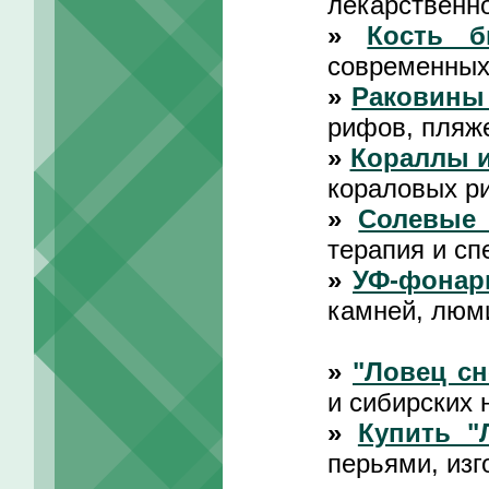
лекарственно
»
Кость 
современных
»
Раковины
рифов, пляж
»
Кораллы 
кораловых р
»
Солевые
терапия и сп
»
УФ-фонар
камней, люм
»
"Ловец сн
и сибирских 
»
Купить "
перьями, изг