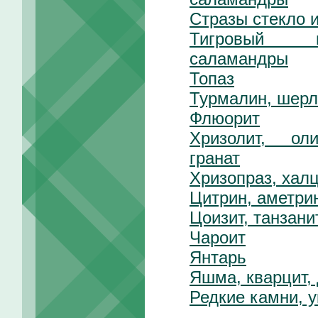
Стразы стекло 
Тигровый 
саламандры
Топаз
Турмалин, шерл
Флюорит
Хризолит, ол
гранат
Хризопраз, хал
Цитрин, аметрин
Цоизит, танзани
Чароит
Янтарь
Яшма, кварцит,
Редкие камни, 