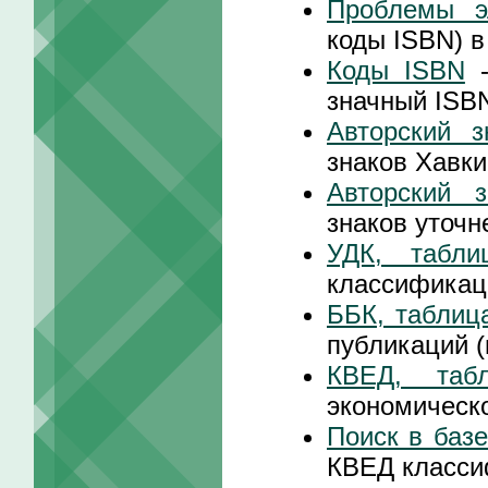
Проблемы эл
коды ISBN) 
Коды ISBN
-
значный ISB
Авторский з
знаков Хавки
Авторский з
знаков уточн
УДК, табл
классификац
ББК, таблиц
публикаций 
КВЕД, таб
экономическ
Поиск в баз
КВЕД класси