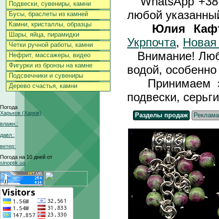
WhatsApp +3
Подвески, сувениры, камни
любой указанный
Бусы, браслеты из камней
Камни, кристаллы, образцы
Юлия Каф
Шары, яйца, пирамидки
Укрпочта
,
Новая
Четки ручной работы, камни
Внимание! Любы
Нефрит, массажеры, видео
Фигурки из бронзы на камне
водой, особенно 
Подсвечники и сувениры
Принимаем зак
Дерево счастья, камни
подвески, серьги
Погода
Харьков (Харків)
Разделы продаж
Реклама
влажн.:
давл.:
ветер:
Погода на 10 дней от
sinoptik.ua