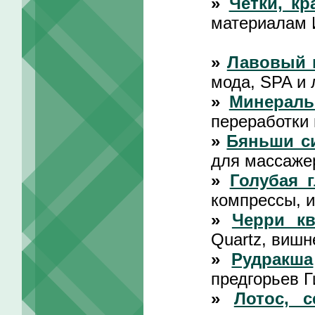
»
Четки, кр
материалам 
»
Лавовый 
мода, SPA и 
»
Минераль
переработки
»
Бяньши с
для массаже
»
Голубая 
компрессы, и
»
Черри кв
Quartz, вишн
»
Рудракша
предгорьев Г
»
Лотос, с