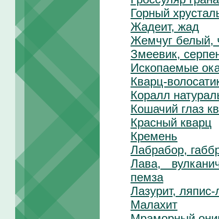
Горный хрусталь
Жадеит, жад
Жемчуг белый,
Змеевик, серпе
Ископаемые ок
Кварц-волосати
Коралл натурал
Кошачий глаз к
Красный кварц
Кремень
Лабрабор, габб
Лава, вулкани
пемза
Лазурит, ляпис-
Малахит
Мраморный они