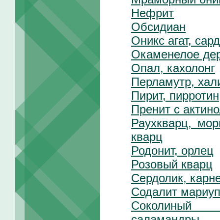
Нефрит
Обсидиан
Оникс агат, сар
Окаменелое де
Опал, кахолонг
Перламутр, хал
Пирит, пирротин
Пренит с актин
Раухкварц, мо
кварц
Родонит, орлец
Розовый кварц
Сердолик, карне
Содалит мариуп
Соколиный 
саламандры