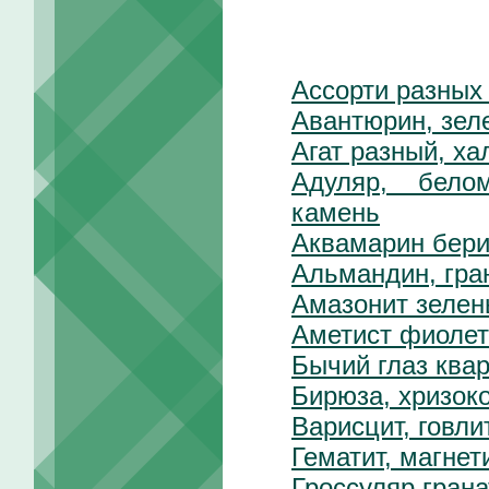
Ассорти разных
Авантюрин, зел
Агат разный, ха
Адуляр, бело
камень
Аквамарин бер
Альмандин, гра
Амазонит зелен
Аметист фиолет
Бычий глаз ква
Бирюза, хризок
Варисцит, говли
Гематит, магнет
Гроссуляр грана