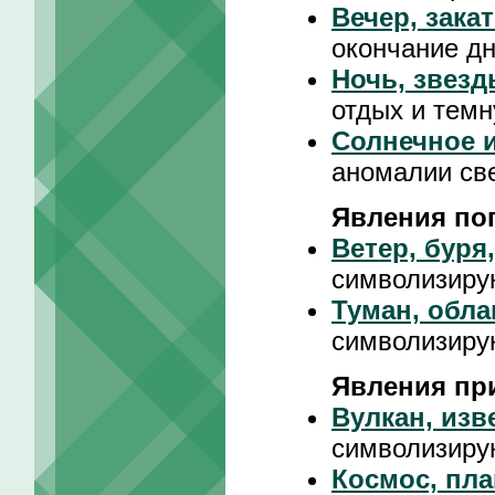
Вечер, зака
окончание д
Ночь, звезд
отдых и темн
Солнечное и
аномалии св
Явления по
Ветер, буря
символизиру
Туман, обла
символизиру
Явления пр
Вулкан, изв
символизиру
Космос, пла