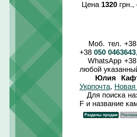
Цена
1320
грн.,
Моб. тел. +3
+38
050 0463643
WhatsApp +3
любой указанный
Юлия Каф
Укрпочта
,
Новая
Для поиска назв
F и название ка
Разделы продаж
Реклама