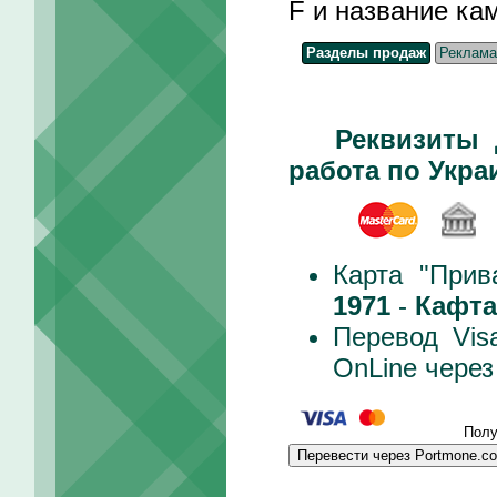
F и название ка
Разделы продаж
Реклама
Реквизиты 
работа по Укра
Карта "Прив
1971
-
Кафта
Перевод Vis
OnLine чере
Полу
Перевести через Portmone.c