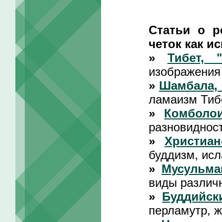
Статьи о р
четок как ис
»
Тибет, 
изображения
»
Шамбала, 
ламаизм Тиб
»
Комболои
разновидност
»
Христиан
буддизм, исл
»
Мусульма
виды различ
»
Буддийск
перламутр, 