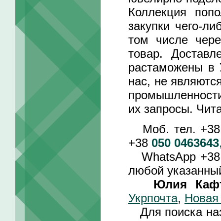
Коллекция поп
закупки чего-ли
том числе чере
товар. Достав
растаможены в 
нас, не являютс
промышленности
их запросы. Чит
Моб. тел. +3
+38
050 0463643
WhatsApp +3
любой указанный
Юлия Каф
Укрпочта
,
Новая
Для поиска назв