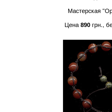
Мастерская "Op
Цена
890
грн., б