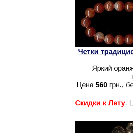
Четки традицио
Яркий оранж
Цена
560
грн., б
Скидки к Лету
. 