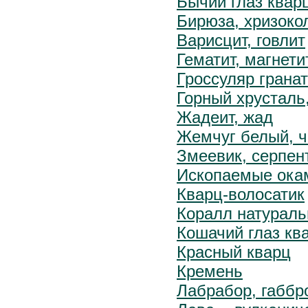
Бычий глаз квар
Бирюза, хризоко
Варисцит, говлит
Гематит, магнети
Гроссуляр гранат
Горный хрусталь
Жадеит, жад
Жемчуг белый, 
Змеевик, серпен
Ископаемые ока
Кварц-волосатик
Коралл натурал
Кошачий глаз кв
Красный кварц
Кремень
Лабрабор, габбр