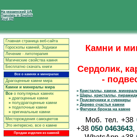
На украинский UA
Translate in English
Engl EN
Главная страница веб-сайта
Камни и ми
Гороскопы камней, Зодиаки
Лечение - литотерапия
Магические свойства камня
Сердолик, ка
Бесплатно скачать книги
Все о камнях и минералах
- подве
Драгоценные камни мира
Камни и минералы мира
»
Кристаллы, камни, минерал
Все
о популярных камнях
»
Шары, кристаллы, пирамид
»
драгоценные камни
»
Подсвечники и сувениры
»
полудрагоценные камни
»
Дерево счастья камни
»
поделочные камни
»
Фигурки бронза на камне
»
оригинальные камни
Моб. тел. +38
Месторождения самоцветов
Это интересно, все о камне
+38
050 0463643
,
Продам изделия из камней
WhatsApp +38