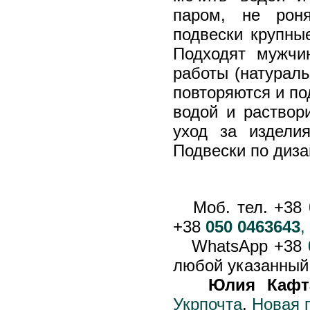
паром, не рон
подвески крупны
Подходят мужчи
работы (натураль
повторяются и п
водой и раствор
уход за издели
Подвески по диз
Моб. тел. +38
+38
050 0463643
,
WhatsApp +38
любой указанный
Юлия Кафт
Укрпочта
,
Новая 