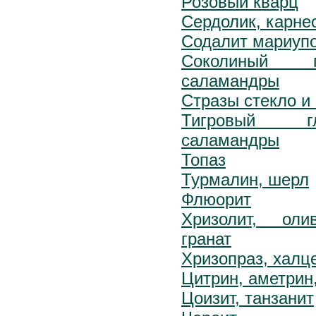
Розовый кварц
Сердолик, карне
Содалит мариуп
Соколиный 
саламандры
Стразы стекло и
Тигровый г
саламандры
Топаз
Турмалин, шерл
Флюорит
Хризолит, оли
гранат
Хризопраз, халц
Цитрин, аметрин
Цоизит, танзанит