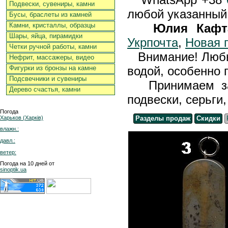
Подвески, сувениры, камни
любой указанный
Бусы, браслеты из камней
Юлия Кафт
Камни, кристаллы, образцы
Шары, яйца, пирамидки
Укрпочта
,
Новая 
Четки ручной работы, камни
Внимание! Любые
Нефрит, массажеры, видео
водой, особенно 
Фигурки из бронзы на камне
Подсвечники и сувениры
Принимаем зака
Дерево счастья, камни
подвески, серьги
Погода
Харьков (Харків)
Разделы продаж
Скидки
влажн.:
давл.:
ветер:
Погода на 10 дней от
sinoptik.ua