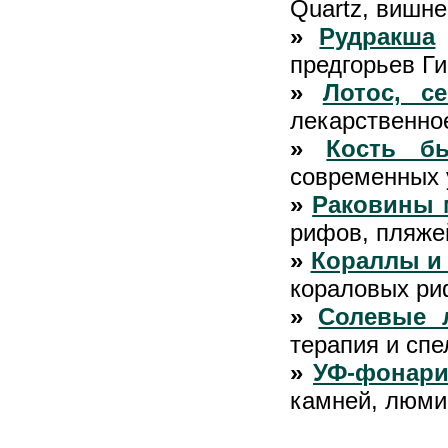
Quartz, вишн
»
Рудракша
предгорьев Ги
»
Лотос, с
лекарственное
»
Кость б
современных 
»
Раковины 
рифов, пляже
»
Кораллы и
кораловых ри
»
Солевые 
терапия и сп
»
УФ-фонари
камней, люми