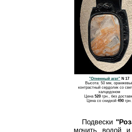
"Огненный агат"
N 17
Высота: 50 мм, оранжевы
контрастный сердолик со св
халцедоном
Цена
520
грн., без достав
Цена со скидкой
490
грн.
Подвески
"Роз
мочить водой и