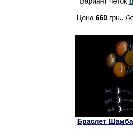
Вариант четок
Цена
660
грн., б
Браслет Шамба