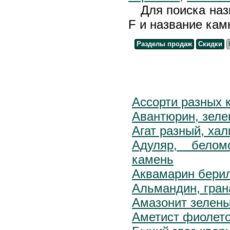
Для поиска назва
F и название кам
Разделы продаж
Скидки
Ассорти разных 
Авантюрин, зеле
Агат разный, ха
Адуляр, белом
камень
Аквамарин бери
Альмандин, гран
Амазонит зелены
Аметист фиолет