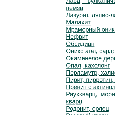
Лава, вулканич
пемза
Лазурит, ляпис-л
Малахит
Мраморный оник
Нефрит
Обсидиан
Оникс агат, сард
Окаменелое дер
Опал, кахолонг
Перламутр, хали
Пирит, пирротин,
Пренит с актино
Раухкварц, мор
кварц
Родонит, орлец