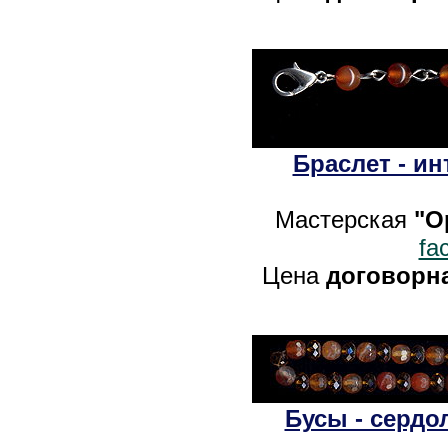
Браслет - и
Мастерская
"O
fa
Цена
договорн
Бусы - серд