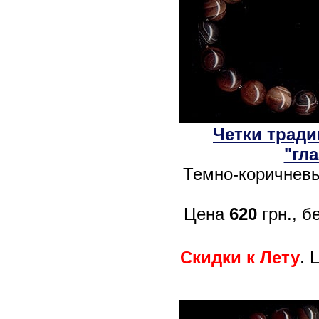
Четки тради
"гл
Темно-коричневы
Цена
620
грн., б
Скидки к Лету
. 