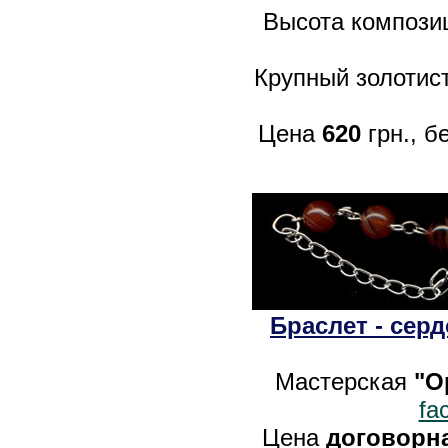
Высота композиц
Крупный золотист
Цена
620
грн., б
Браслет - сер
Мастерская
"O
fa
Цена
договорн