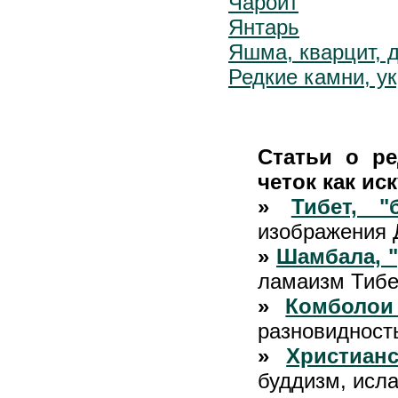
Чароит
Янтарь
Яшма, кварцит, 
Редкие камни, у
Статьи о ре
четок как ис
»
Тибет, "
изображения 
»
Шамбала, "
ламаизм Тибе
»
Комболои
разновидност
»
Христиан
буддизм, исл