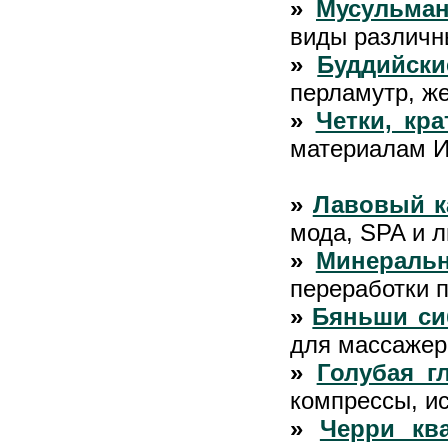
»
Мусульман
виды различн
»
Буддийски
перламутр, ж
»
Четки, кр
материалам И
»
Лавовый к
мода, SPA и 
»
Минераль
переработки 
»
Бяньши си
для массажер
»
Голубая г
компрессы, и
»
Черри кв